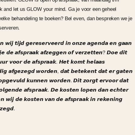
aak and let us GLOW your mind.
Ga je voor een geheel
 welke behandeling te boeken?
Bel even, dan bespreken we je
serveren.
 𝙬𝙞𝙟 𝙩𝙞𝙟𝙙 𝙜𝙚𝙧𝙚𝙨𝙚𝙧𝙫𝙚𝙚𝙧𝙙 𝙞𝙣 𝙤𝙣𝙯𝙚 𝙖𝙜𝙚𝙣𝙙𝙖 𝙚𝙣 𝙜𝙖𝙖𝙣
𝙚 𝙙𝙚 𝙖𝙛𝙨𝙥𝙧𝙖𝙖𝙠 𝙖𝙛𝙯𝙚𝙜𝙜𝙚𝙣 𝙤𝙛 𝙫𝙚𝙧𝙯𝙚𝙩𝙩𝙚𝙣? 𝘿𝙤𝙚 𝙙𝙞𝙩
 𝙪𝙪𝙧 𝙫𝙤𝙤𝙧 𝙙𝙚 𝙖𝙛𝙨𝙥𝙧𝙖𝙖𝙠. 𝙃𝙚𝙩 𝙠𝙤𝙢𝙩 𝙝𝙚𝙡𝙖𝙖𝙨
𝙟𝙙𝙞𝙜 𝙖𝙛𝙜𝙚𝙯𝙚𝙜𝙙 𝙬𝙤𝙧𝙙𝙚𝙣, 𝙙𝙖𝙩 𝙗𝙚𝙩𝙚𝙠𝙚𝙣𝙩 𝙙𝙖𝙩 𝙚𝙧 𝙜𝙖𝙩𝙚𝙣
 𝙤𝙥𝙜𝙚𝙫𝙪𝙡𝙙 𝙠𝙪𝙣𝙣𝙚𝙣 𝙬𝙤𝙧𝙙𝙚𝙣. 𝘿𝙞𝙩 𝙯𝙤𝙧𝙜𝙩 𝙚𝙧𝙫𝙤𝙤𝙧 𝙙𝙖𝙩
𝙡𝙜𝙚𝙣𝙙𝙚 𝙖𝙛𝙨𝙥𝙧𝙖𝙖𝙠. 𝘿𝙚 𝙠𝙤𝙨𝙩𝙚𝙣 𝙡𝙤𝙥𝙚𝙣 𝙙𝙖𝙣 𝙚𝙘𝙝𝙩𝙚𝙧
 𝙬𝙞𝙟 𝙙𝙚 𝙠𝙤𝙨𝙩𝙚𝙣 𝙫𝙖𝙣 𝙙𝙚 𝙖𝙛𝙨𝙥𝙧𝙖𝙖𝙠 𝙞𝙣 𝙧𝙚𝙠𝙚𝙣𝙞𝙣𝙜
𝙯𝙚𝙜𝙙.