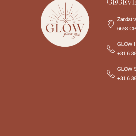
GEGEV
Zandstr
6658 CP
GLOW H
+31 6 38
GLOW S
+31 6 39