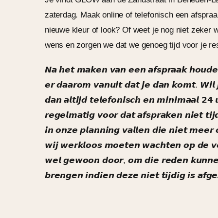
zaterdag.
Maak online of telefonisch een afspr
nieuwe kleur of look? Of weet je nog niet zeker
wens en zorgen we dat we genoeg tijd voor je re
𝙉𝙖 𝙝𝙚𝙩 𝙢𝙖𝙠𝙚𝙣 𝙫𝙖𝙣 𝙚𝙚𝙣 𝙖𝙛𝙨𝙥𝙧𝙖𝙖𝙠 𝙝𝙤𝙪𝙙𝙚𝙣
𝙚𝙧 𝙙𝙖𝙖𝙧𝙤𝙢 𝙫𝙖𝙣𝙪𝙞𝙩 𝙙𝙖𝙩 𝙟𝙚 𝙙𝙖𝙣 𝙠𝙤𝙢𝙩. 𝙒𝙞𝙡 
𝙙𝙖𝙣 𝙖𝙡𝙩𝙞𝙟𝙙 𝙩𝙚𝙡𝙚𝙛𝙤𝙣𝙞𝙨𝙘𝙝 𝙚𝙣 𝙢𝙞𝙣𝙞𝙢𝙖𝙖𝙡 𝟮𝟰
𝙧𝙚𝙜𝙚𝙡𝙢𝙖𝙩𝙞𝙜 𝙫𝙤𝙤𝙧 𝙙𝙖𝙩 𝙖𝙛𝙨𝙥𝙧𝙖𝙠𝙚𝙣 𝙣𝙞𝙚𝙩 𝙩𝙞
𝙞𝙣 𝙤𝙣𝙯𝙚 𝙥𝙡𝙖𝙣𝙣𝙞𝙣𝙜 𝙫𝙖𝙡𝙡𝙚𝙣 𝙙𝙞𝙚 𝙣𝙞𝙚𝙩 𝙢𝙚𝙚𝙧
𝙬𝙞𝙟 𝙬𝙚𝙧𝙠𝙡𝙤𝙤𝙨 𝙢𝙤𝙚𝙩𝙚𝙣 𝙬𝙖𝙘𝙝𝙩𝙚𝙣 𝙤𝙥 𝙙𝙚 𝙫𝙤
𝙬𝙚𝙡 𝙜𝙚𝙬𝙤𝙤𝙣 𝙙𝙤𝙤𝙧, 𝙤𝙢 𝙙𝙞𝙚 𝙧𝙚𝙙𝙚𝙣 𝙠𝙪𝙣𝙣𝙚𝙣
𝙗𝙧𝙚𝙣𝙜𝙚𝙣 𝙞𝙣𝙙𝙞𝙚𝙣 𝙙𝙚𝙯𝙚 𝙣𝙞𝙚𝙩 𝙩𝙞𝙟𝙙𝙞𝙜 𝙞𝙨 𝙖𝙛𝙜