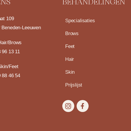
ENS
BEHANDELINGEN
aat 109
Specialisaties
 Beneden-Leeuwen
Brows
air/Brows
Feet
 96 13 11
Hair
kin/Feet
Skin
 88 46 54
Prijslijst