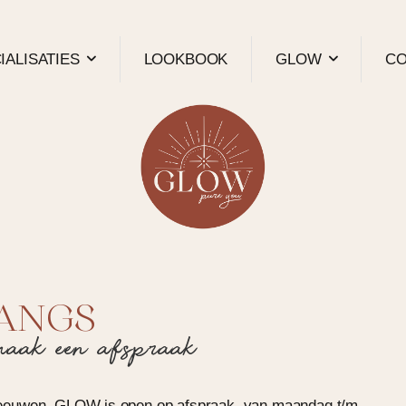
IALISATIES
LOOKBOOK
GLOW
CO
LANGS
maak een afspraak
Leeuwen.
GLOW is open op afspraak, van maandag t/m